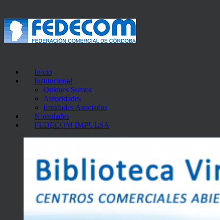
Inicio
Institucional
Quienes Somos
Autoridades
Entidades Asociadas
Novedades
FEDECOM IMPULSA