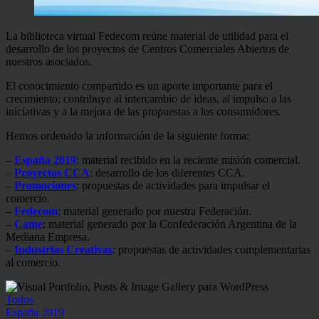
La biblioteca virtual Fedecom reúne material de utilidad para el
desarrollo de los proyectos de Centros Comerciales Abiertos de
nuestros asociados.
El conocimiento compartido es un aporte importante para el
crecimiento; contribuye al intercambio de ideas, al impulso a las
iniciativas y a la mejora de las propuestas a los consumidores.
Hemos ordenado la información de la siguiente forma:
–
España 2019
: material recibido en la reciente misión comercial.
–
Proyectos CCA
: desarrollo de los diferentes CCA.
–
Promociones
: propuestas de actividades para impulsar el
comercio.
–
Fedecom
: material generado por nuestra Federación.
–
Came
: material generado por la Confederación Argentina de la
Mediana Empresa.
–
Industrias Creativas
: propuestas de actividades complementarias
al comercio.
Todos
España 2019